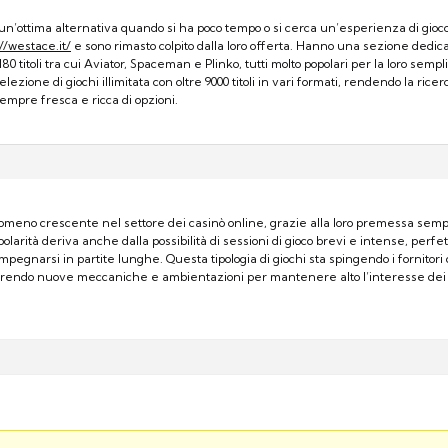
un’ottima alternativa quando si ha poco tempo o si cerca un’esperienza di gioc
//westace.it/
e sono rimasto colpito dalla loro offerta. Hanno una sezione dedica
180 titoli tra cui Aviator, Spaceman e Plinko, tutti molto popolari per la loro sempli
selezione di giochi illimitata con oltre 9000 titoli in vari formati, rendendo la ricer
empre fresca e ricca di opzioni.
enomeno crescente nel settore dei casinò online, grazie alla loro premessa semp
olarità deriva anche dalla possibilità di sessioni di gioco brevi e intense, perfe
pegnarsi in partite lunghe. Questa tipologia di giochi sta spingendo i fornitori 
frendo nuove meccaniche e ambientazioni per mantenere alto l’interesse dei