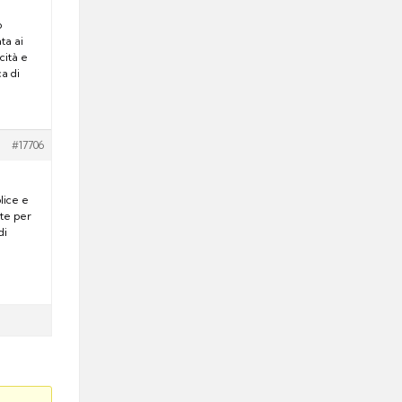
o
ta ai
cità e
ca di
#17706
lice e
tte per
di