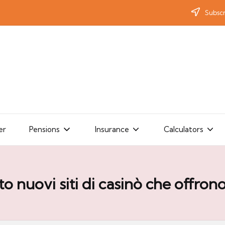
Subscr
er
Pensions
Insurance
Calculators
 nuovi siti di casinò che offrono