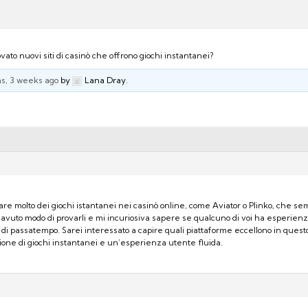
ato nuovi siti di casinò che offrono giochi instantanei?
s, 3 weeks ago
by
Lana Dray.
lare molto dei giochi istantanei nei casinò online, come Aviator o Plinko, che s
 avuto modo di provarli e mi incuriosiva sapere se qualcuno di voi ha esperien
po di passatempo. Sarei interessato a capire quali piattaforme eccellono in quest
ne di giochi instantanei e un’esperienza utente fluida.