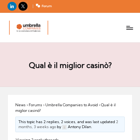
LinkedIn
X
Forum
U
For
m
UK
contractors
b
and
r
freelancers
el
la
Qual è il miglior casinò?
C
o
m
p
a
News
›
Forums
›
Umbrella Companies to Avoid
›
Qual è il
miglior casinò?
ni
e
This topic has 2 replies, 2 voices, and was last updated
2
months, 3 weeks ago
by
Antony Dilan.
s
Viewing 2 reply threads