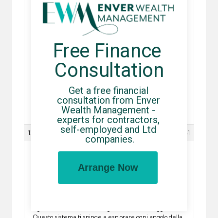
Free Finance 
Ti riferisci sicuramente al sistema di collezioni di
rabona-mag.com
ed è assolutamente fantastico!
Praticamente, partecipando alle varie attività del sito,
Consultation
accumuli punti che puoi scambiare con le card dei tuoi
calciatori preferiti. Una volta completato l’album di una
squadra, sblocchi dei premi davvero interessanti.
Get a free financial 
Questo aggiunge uno strato di strategia e
consultation from Enver 
pianificazione che rende ogni sessione molto più
Wealth Management - 
profonda e gratificante rispetto ai portali tradizionali.
experts for contractors, 
self-employed and Ltd 
13/05/2026 at 17:55
#17681
companies.
Antony Dilan
Arrange Now
Esatto, è come tornare bambini con l’album delle
figurine, ma in versione digitale e con vantaggi reali.
Questo sistema ti spinge a esplorare ogni angolo della