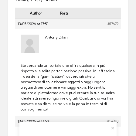
Author
Posts
13/05/2026 at 17:51
#17679
Antony Dilan
Sto cercando un portale che offra qualcosa in più
rispetto alla solita partecipazione passiva. Mi affascina
l’idea della “gamification”, ovvero siti che ti
permettono di collezionare oggetti o raggiungere
traguardi per ottenere vantaggi extra. Ho sentito
parlare di piattaforme dove puoi creare la tua squadra
ideale attraverso figurine digitali. Qualcuno di voi l’ha
provata e sa dirmi se ne vale la pena in termini di
coinvolgimento?
13/05/2026 at 17:53
#17680
Frank Sinatra