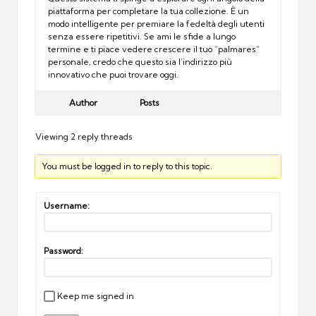
piattaforma per completare la tua collezione. È un
modo intelligente per premiare la fedeltà degli utenti
senza essere ripetitivi. Se ami le sfide a lungo
termine e ti piace vedere crescere il tuo “palmares”
personale, credo che questo sia l’indirizzo più
innovativo che puoi trovare oggi.
Author
Posts
Viewing 2 reply threads
You must be logged in to reply to this topic.
Username:
Password:
Keep me signed in