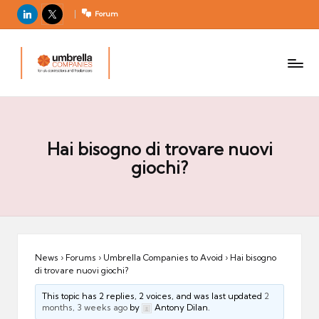
LinkedIn
X
Forum
U
For
m
UK
contractors
b
and
r
freelancers
el
la
Hai bisogno di trovare nuovi
C
giochi?
o
m
p
a
ni
News
›
Forums
›
Umbrella Companies to Avoid
›
Hai bisogno
di trovare nuovi giochi?
e
s
This topic has 2 replies, 2 voices, and was last updated
2
months, 3 weeks ago
by
Antony Dilan.