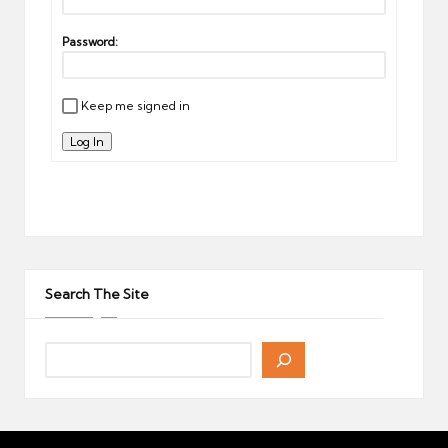
Password:
Keep me signed in
Log In
Search The Site